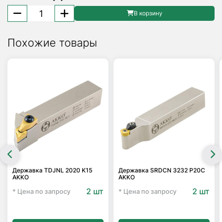
Количество
В корзину
товара
Пластина
Похожие товары
твердосплавная
SNMG
120412-
ST
PH6215
Palbit
Державка TDJNL 2020 K15
Державка SRDCN 3232 P20C
AKKO
AKKO
2 шт
2 шт
* Цена по запросу
* Цена по запросу