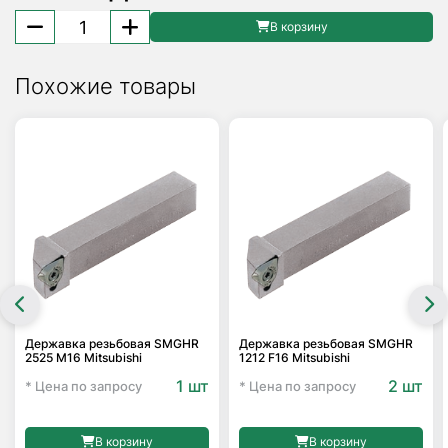
Количество
В корзину
товара
Пластина
Похожие товары
твердосплавная
SNMM
190624-
HY
PH2135
Palbit
Державка резьбовая SMGHR
Державка резьбовая SMGHR
2525 M16 Mitsubishi
1212 F16 Mitsubishi
1 шт
2 шт
* Цена по запросу
* Цена по запросу
В корзину
В корзину