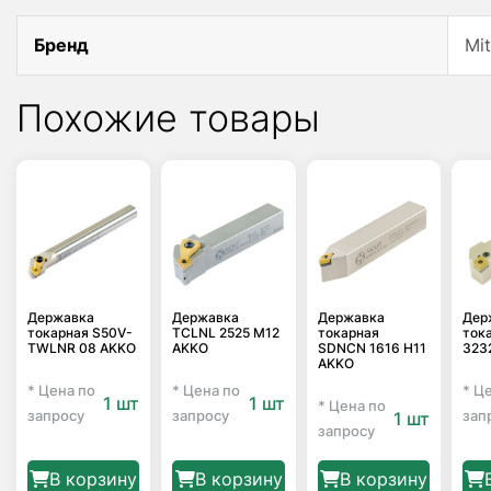
Бренд
Mit
Похожие товары
Державка
Державка
Державка
Дер
токарная S50V-
TCLNL 2525 M12
токарная
ток
TWLNR 08 AKKO
AKKO
SDNCN 1616 H11
323
AKKO
* Цена по
* Цена по
* Ц
1 шт
1 шт
* Цена по
запросу
запросу
зап
1 шт
запросу
В корзину
В корзину
В корзину