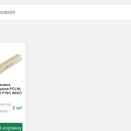
subishi
жавка
арная PCLNL
2 P19C AKKO
ена по
2 шт
росу
В корзину