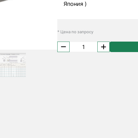
Япония )
* Цена по запросу
Количество
товара
Державка
UGHR
2525
M3