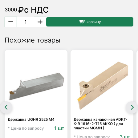
с НДС
₽
3000
Количество
В корзину
товара
Пластина
Похожие товары
резьбовая
MATL
3
60-
A
1025
для
токарных
автоматов
продольного
точения
Sandvik
Державка UGHR 2525 M4
Державка канавочная ADKT-
K-R 1616-2-T15 AKKO ( для
1 шт
* Цена по запросу
пластин MGMN )
3 шт
* Цена по запросу