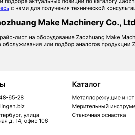
и подборе актуальных позиций по каталогу Zaozhu
есь
с нами для получения технической консульта
ozhuang Make Machinery Co., Ltd
райс-лист на оборудование Zaozhuang Make Machin
о обслуживания или подбор аналогов продукции Za
ты
Каталог
448-65-28
Металлорежущие инст
lingen.biz
Мерительный инструм
тербург, улица
Станочная оснастка
ая д. 14, офис 106