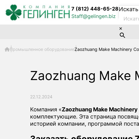
7 (812) 448-65-28
Искать
Staff@gelingen.biz
×
Промышленное оборудование
Zaozhuang Make Machinery Co.
Zaozhuang Make M
22.12.2024
Компания «
Zaozhuang Make Machinery C
комплектующие. Эта страница посвящен
историей компании, программой поста
Заказать оборудование Z