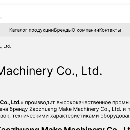
Каталог продукции
Бренды
О компании
Контакты
, Ltd.
achinery Co., Ltd.
o., Ltd.
» производит высококачественное промы
а бренду Zaozhuang Make Machinery Co., Ltd. и 
вок, техническими характеристиками оборудован
aozhuang Make Machinery Co., Lt