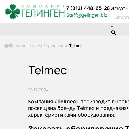
7 (812) 448-65-28
Искать
Staff@gelingen.biz
×
Промышленное оборудование
Telmec
Telmec
22.12.2024
Компания «
Telmec
» производит высок
посвящена бренду Telmec и предназна
характеристиками оборудования.
Заказать оборудование 