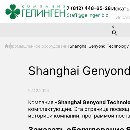
7 (812) 448-65-28
Искать
Staff@gelingen.biz
×
Промышленное оборудование
Shanghai Genyond Technology C
Shanghai Genyond 
22.12.2024
Компания «
Shanghai Genyond Technolog
комплектующие. Эта страница посвящен
историей компании, программой поста
Заказать оборудование S