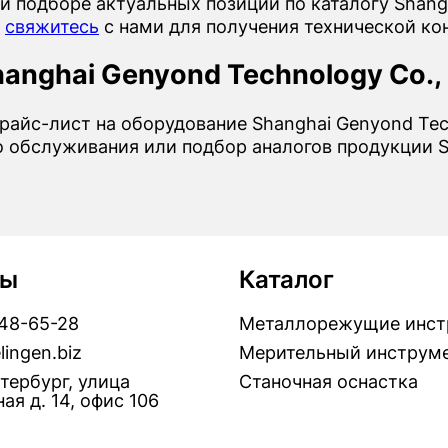
и подборе актуальных позиций по каталогу Shangh
о
свяжитесь
с нами для получения технической ко
anghai Genyond Technology Co., 
райс-лист на оборудование Shanghai Genyond Tech
о обслуживания или подбор аналогов продукции Sh
ты
Каталог
448-65-28
Металлорежущие инст
lingen.biz
Мерительный инструм
тербург, улица
Станочная оснастка
ая д. 14, офис 106