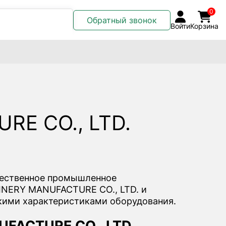
0
Обратный звонок
Войти
Корзина
RE CO., LTD.
чественное промышленное
INERY MANUFACTURE CO., LTD. и
скими характеристиками оборудования.
FACTURE CO., LTD.