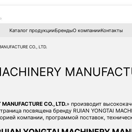
Каталог продукции
Бренды
О компании
Контакты
ANUFACTURE CO., LTD.
MACHINERY MANUFACTU
 MANUFACTURE CO., LTD.
» производит высокока
страница посвящена бренду RUIAN YONGTAI MACH
торией компании, программой поставок, техниче
RUIAN YONGTAI MACHINERY MANU