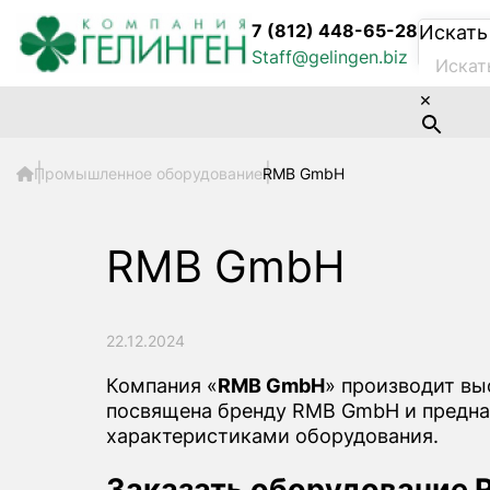
7 (812) 448-65-28
Искать
Staff@gelingen.biz
×
Промышленное оборудование
RMB GmbH
RMB GmbH
22.12.2024
Компания «
RMB GmbH
» производит в
посвящена бренду RMB GmbH и предназ
характеристиками оборудования.
Заказать оборудование