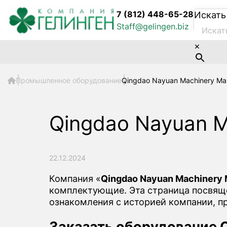
7 (812) 448-65-28
Искать
Staff@gelingen.biz
×
Промышленное оборудование
Qingdao Nayuan Machinery Manu
Qingdao Nayuan Ma
22.12.2024
Компания «
Qingdao Nayuan Machinery M
комплектующие. Эта страница посвящен
ознакомления с историей компании, п
Заказать оборудование Qi