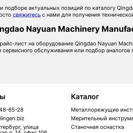
и подборе актуальных позиций по каталогу Qingda
росто
свяжитесь
с нами для получения техническо
ngdao Nayuan Machinery Manufact
райс-лист на оборудование Qingdao Nayuan Machin
и сервисного обслуживания или подбор аналогов
ты
Каталог
448-65-28
Металлорежущие инст
lingen.biz
Мерительный инструм
тербург, улица
Станочная оснастка
ая д. 14, офис 106