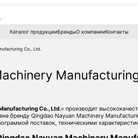
Каталог продукции
Бренды
О компании
Контакты
facturing Co., Ltd.
chinery Manufacturing 
anufacturing Co., Ltd.
» производит высококачес
а бренду Qingdao Nayuan Machinery Manufacturing
рограммой поставок, техническими характеристи
ngdao Nayuan Machinery Manufac