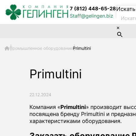
7 (812) 448-65-28
Искать
Staff@gelingen.biz
×
Промышленное оборудование
Primultini
Primultini
22.12.2024
Компания «
Primultini
» производит выс
посвящена бренду Primultini и предна
характеристиками оборудования.
Заказать оборудование Pr