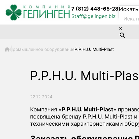
7 (812) 448-65-28
Искать
Staff@gelingen.biz
×
Промышленное оборудование
P.P.H.U. Multi-Plast
P.P.H.U. Multi-Plas
22.12.2024
Компания «
P.P.H.U. Multi-Plast
» произв
посвящена бренду P.P.H.U. Multi-Plast
техническими характеристиками обор
Заказать оборудование P.P