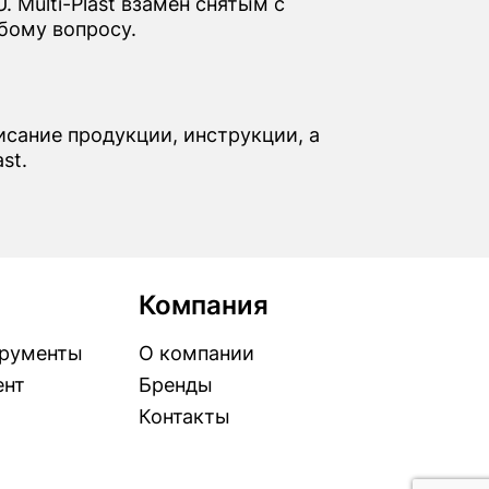
 Multi-Plast взамен снятым с
бому вопросу.
писание продукции, инструкции, а
st.
Компания
рументы
О компании
ент
Бренды
Контакты