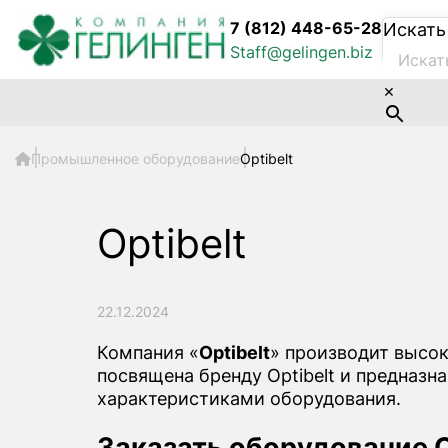
7 (812) 448-65-28
Искать
Staff@gelingen.biz
×
Промышленное оборудование
Optibelt
Optibelt
22.12.2024
Компания «
Optibelt
» производит высо
посвящена бренду Optibelt и предназн
характеристиками оборудования.
Заказать оборудование O