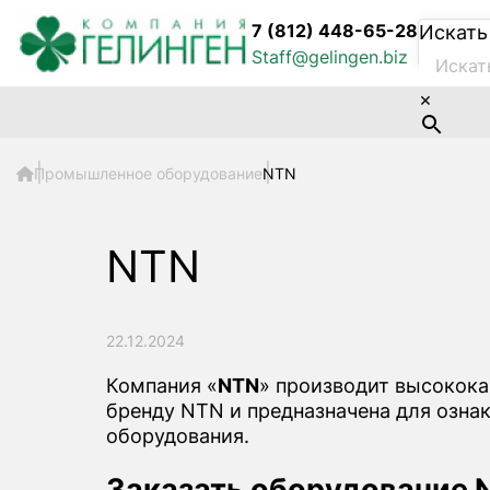
7 (812) 448-65-28
Искать
Staff@gelingen.biz
×
Промышленное оборудование
NTN
NTN
22.12.2024
Компания «
NTN
» производит высокок
бренду NTN и предназначена для озна
оборудования.
Заказать оборудование 