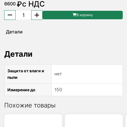
с НДС
₽
6600
Количество
В корзину
товара
Штангенциркуль
Детали
цифровой
150мм
с
Детали
большим
дисплеем
02026036
Защита от влаги и
MIB
нет
пыли
150
Измерение до
Похожие товары