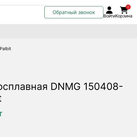
0
Обратный звонок
Войти
Корзина
albit
осплавная DNMG 150408-
t
т