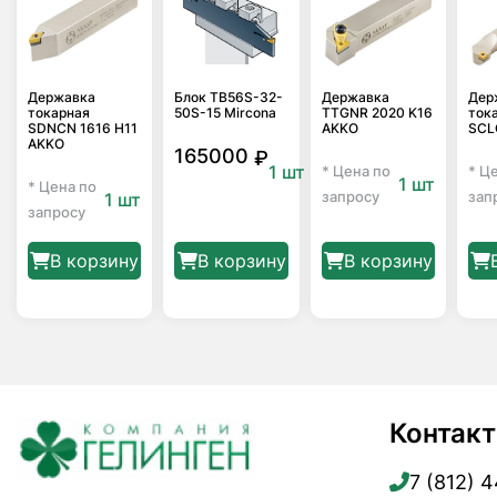
Державка
Блок TB56S-32-
Державка
Дер
токарная
50S-15 Mircona
TTGNR 2020 K16
ток
SDNCN 1616 H11
AKKO
SCL
AKKO
165000
₽
1 шт
* Цена по
* Ц
1 шт
* Цена по
запросу
зап
1 шт
запросу
В корзину
В корзину
В корзину
Контак
7 (812) 