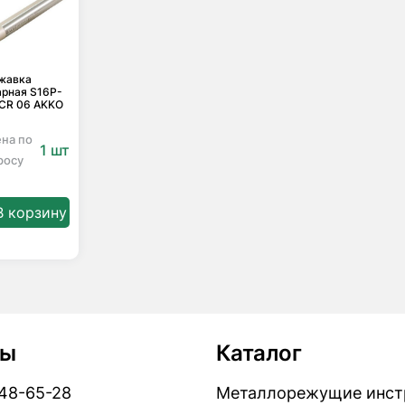
жавка
арная S16P-
CR 06 AKKO
ена по
1 шт
росу
В корзину
ты
Каталог
448-65-28
Металлорежущие инст