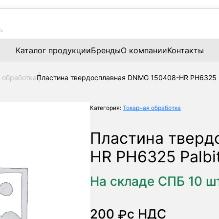
Каталог продукции
Бренды
О компании
Контакты
 обработка
Пластина твердосплавная DNMG 150408-HR PH6325 P
Категория:
Токарная обработка
Пластина тверд
HR PH6325 Palbi
На складе СПБ 10 ш
200
с НДС
₽