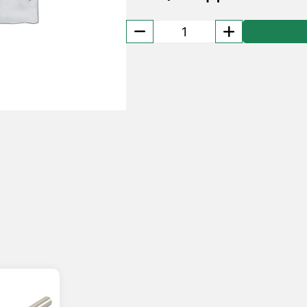
Количество
товара
Пластина
твердосплавная
DNMG
150408-
HR
PH6325
Palbit