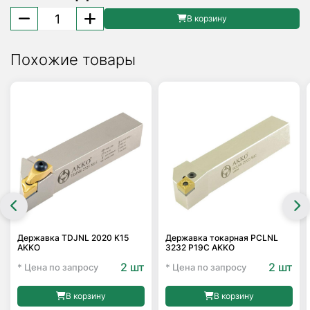
Количество
В корзину
товара
Пластина
Похожие товары
твердосплавная
CNMG
120416-
HR
PH6325
Palbit
Державка TDJNL 2020 K15
Державка токарная PCLNL
AKKO
3232 P19C AKKO
2 шт
2 шт
* Цена по запросу
* Цена по запросу
В корзину
В корзину