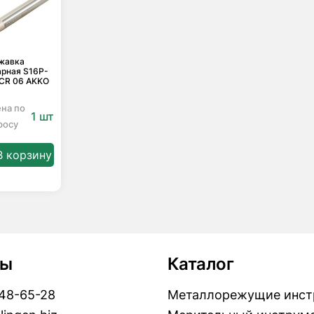
жавка
арная S16P-
CR 06 AKKO
ена по
1 шт
росу
В корзину
ты
Каталог
448-65-28
Металлорежущие инст