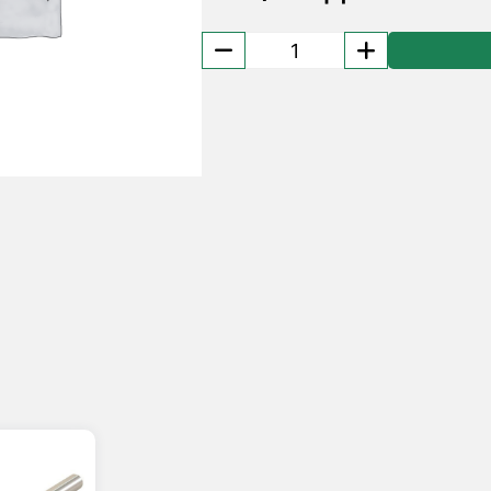
Количество
товара
Пластина
твердосплавная
CNMG
120404-
MS
PH7920
Palbit