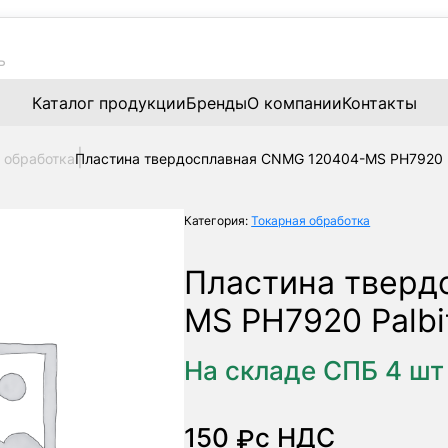
Каталог продукции
Бренды
О компании
Контакты
 обработка
Пластина твердосплавная CNMG 120404-MS PH7920 P
Категория:
Токарная обработка
Пластина тверд
MS PH7920 Palbi
На складе СПБ 4 шт
150
с НДС
₽