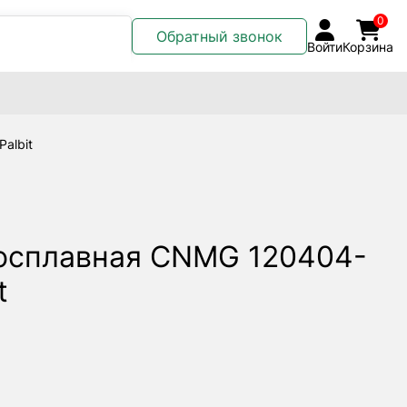
0
Обратный звонок
Войти
Корзина
albit
осплавная CNMG 120404-
t