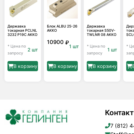
Державка
Блок ALBU 25-26
Державка
Дер
токарная PCLNL
AKKO
токарная S50V-
ток
3232 P19C AKKO
TWLNR 08 AKKO
SCL
10900
₽
1 шт
* Цена по
* Цена по
* Ц
2 шт
1 шт
запросу
запросу
зап
В корзину
В корзину
В корзину
Контак
7 (812) 