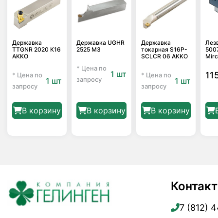
Державка
Державка UGHR
Державка
Лез
TTGNR 2020 K16
2525 M3
токарная S16P-
500
AKKO
SCLCR 06 AKKO
Mir
* Цена по
1 шт
11
* Цена по
* Цена по
запросу
1 шт
1 шт
запросу
запросу
В корзину
В корзину
В корзину
Контак
7 (812) 