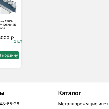
вие 156S-
7*105*8-25
cona
5000
₽
2 шт
В корзину
ты
Каталог
448-65-28
Металлорежущие инст