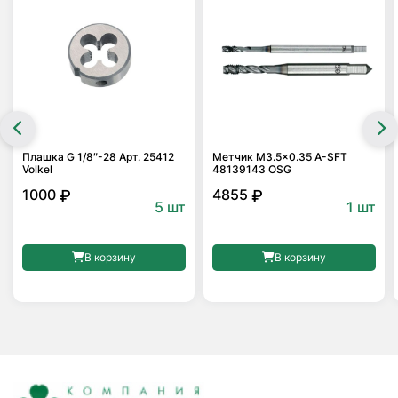
Плашка G 1/8″-28 Арт. 25412
Метчик M3.5×0.35 A-SFT
Volkel
48139143 OSG
1000
4855
₽
₽
5 шт
1 шт
В корзину
В корзину