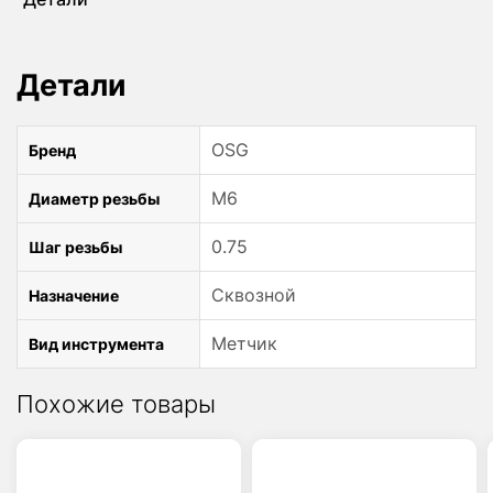
MF6x0.75
A-
POT
Детали
48145601
OSG
OSG
Бренд
M6
Диаметр резьбы
0.75
Шаг резьбы
Сквозной
Назначение
Метчик
Вид инструмента
Похожие товары