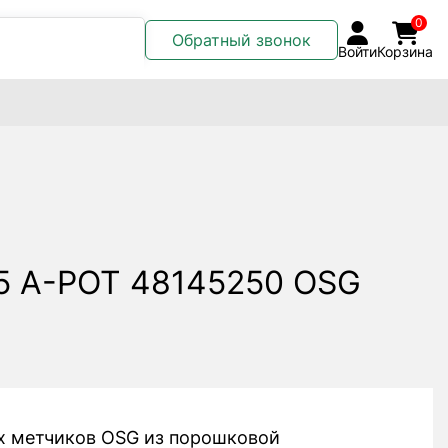
0
Обратный звонок
Войти
Корзина
5 A-POT 48145250 OSG
х метчиков OSG из порошковой