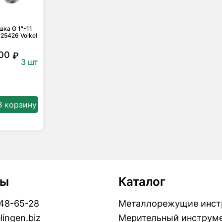
шка G 1″-11
 25426 Volkel
00
₽
3 шт
В корзину
ты
Каталог
448-65-28
Металлорежущие инст
lingen.biz
Мерительный инструм