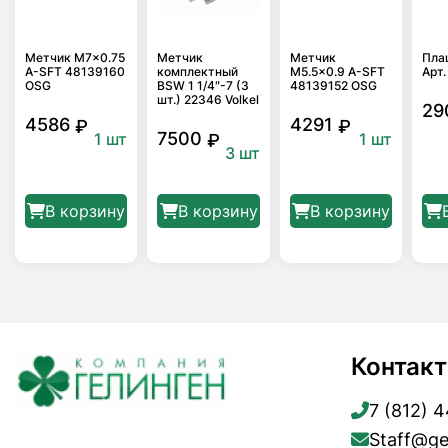
Метчик M7x0.75
Метчик
Метчик
Пла
A-SFT 48139160
комплектный
M5.5×0.9 A-SFT
Арт.
OSG
BSW 1 1/4″-7 (3
48139152 OSG
шт.) 22346 Volkel
29
4586
4291
₽
₽
7500
1 шт
1 шт
₽
3 шт
В корзину
В корзину
В корзину
Контак
7 (812) 
Staff@ge