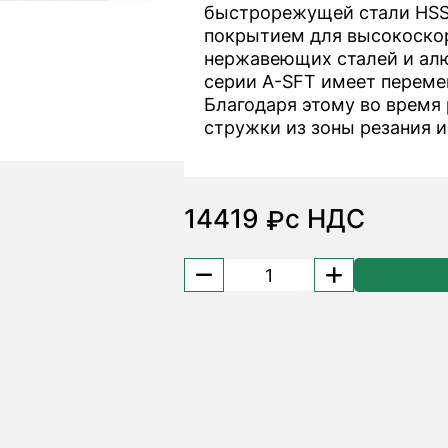
быстрорежущей стали HSS
покрытием для высокоско
нержавеющих сталей и алю
серии A-SFT имеет переме
Благодаря этому во время
стружки из зоны резания и
14419
с НДС
₽
Количество
товара
Метчик
MF24x1.5
A-
POT
48145250
OSG