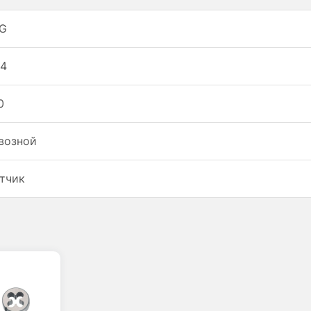
G
4
0
возной
тчик