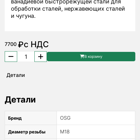
ванадиевой быстрорежущей стали для
обработки сталей, нержавеющих сталей
и чугуна.
с НДС
₽
7700
Количество
В корзину
товара
Метчик
Детали
MF18x1
S-
POT
Детали
48224218
OSG
OSG
Бренд
M18
Диаметр резьбы