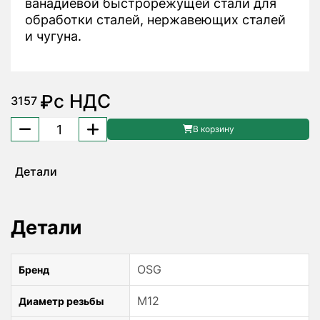
ванадиевой быстрорежущей стали для
обработки сталей, нержавеющих сталей
и чугуна.
с НДС
₽
3157
Количество
В корзину
товара
Метчик
Детали
MF12x1
S-
SFT
Детали
48223182
OSG
OSG
Бренд
M12
Диаметр резьбы