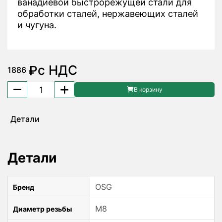
ванадиевой быстрорежущей стали для
обработки сталей, нержавеющих сталей
и чугуна.
с НДС
₽
1886
Количество
В корзину
товара
Метчик
Детали
M8x1.25
S-
SFT
Детали
48223161
OSG
OSG
Бренд
M8
Диаметр резьбы