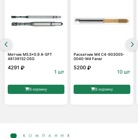
Метчик M5.5×0.9 A-SFT
Раскатник M4 С4-903005-
48139152 OSG
0040-M4 Fanar
4291
5200
₽
₽
1 шт
10 шт
В корзину
В корзину