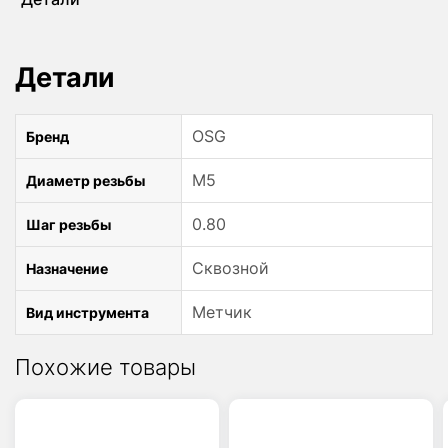
M5x0.8
A-
POT
Детали
48145149
OSG
OSG
Бренд
M5
Диаметр резьбы
0.80
Шаг резьбы
Сквозной
Назначение
Метчик
Вид инструмента
Похожие товары