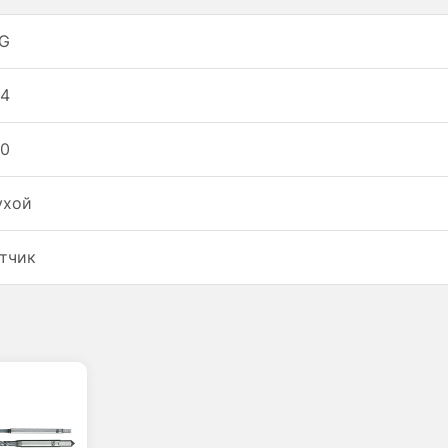
G
4
00
ухой
тчик