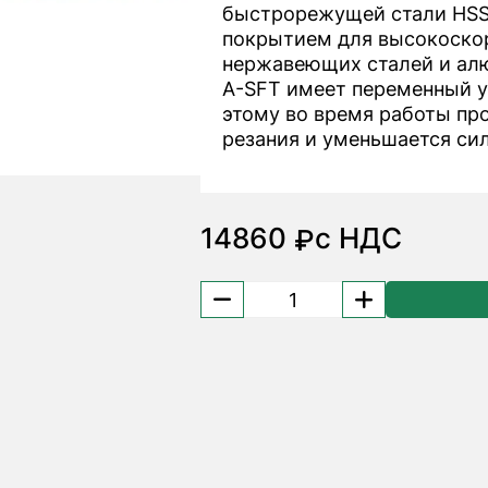
быстрорежущей стали HSS
покрытием для высокоско
нержавеющих сталей и алю
A-SFT имеет переменный у
этому во время работы пр
резания и уменьшается сил
14860
с НДС
₽
Количество
товара
Метчик
M24x3
A-
SFT
48139247
OSG