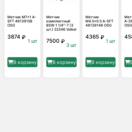
Метчик M7x1 A-
Метчик
Метчик
Мет
SFT 48139158
комплектный
M4.5×0.5 A-SFT
A-S
OSG
BSW 1 1/4″-7 (3
48139148 OSG
OS
шт.) 22346 Volkel
3874
4365
45
₽
₽
7500
1 шт
1 шт
₽
3 шт
В корзину
В корзину
В корзину