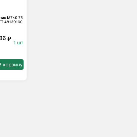
чик M7x0.75
FT 48139160
G
86
₽
1 шт
В корзину