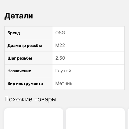
A-
SFT
Детали
48139238
OSG
OSG
Бренд
M22
Диаметр резьбы
2.50
Шаг резьбы
Глухой
Назначение
Метчик
Вид инструмента
Похожие товары