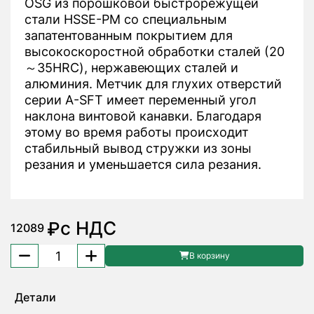
OSG из порошковой быстрорежущей
стали HSSE-PM со специальным
запатентованным покрытием для
высокоскоростной обработки сталей (20
～35HRC), нержавеющих сталей и
алюминия. Метчик для глухих отверстий
серии A-SFT имеет переменный угол
наклона винтовой канавки. Благодаря
этому во время работы происходит
стабильный вывод стружки из зоны
резания и уменьшается сила резания.
с НДС
₽
12089
Количество
В корзину
товара
Метчик
Детали
M22x2.5