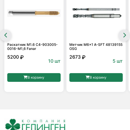
Раскатник M1.6 С4-903005-
Метчик M6x1 A-SFT 48139155
0016-M1,6 Fanar
OSG
5200
2673
₽
₽
10 шт
5 шт
В корзину
В корзину