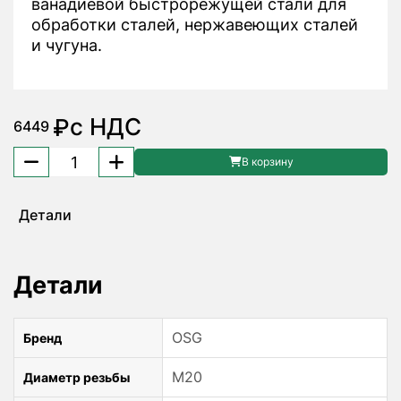
ванадиевой быстрорежущей стали для
обработки сталей, нержавеющих сталей
и чугуна.
с НДС
₽
6449
Количество
В корзину
товара
Метчик
Детали
M20x2.5
S-
POT
Детали
48224228
OSG
OSG
Бренд
M20
Диаметр резьбы